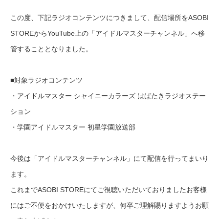
この度、下記ラジオコンテンツにつきまして、配信場所をASOBI
ASOBI TICKET
ASOBI STAGE
STOREからYouTube上の「アイドルマスターチャンネル」へ移
その他先行受付
管することとなりました。
プレミアム会員とは
■対象ラジオコンテンツ
・アイドルマスター シャイニーカラーズ はばたきラジオステー
ション
・学園アイドルマスター 初星学園放送部
今後は「アイドルマスターチャンネル」にて配信を行ってまいり
ます。
これまでASOBI STOREにてご視聴いただいておりましたお客様
にはご不便をおかけいたしますが、何卒ご理解賜りますようお願