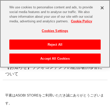
We use cookies to personalise content and ads, to provide
social media features and to analyse our traffic. We also
share information about your use of our site with our social
CHANNEL
STORE
EVENT
media, advertising and analytics partners.
Cookie Policy
Cookies Settings
INFORMATION
CHANNEL
お知らせ
Reject All
ASOBI CHANNEL TOP
2026.06.01
Accept All Cookies
STORE
【お知らせ】ラジオコンテンツの配信場所移管に
ASOBI STORE TOP
グッズ
ついて
ゲーム
電子書籍
CD / Blu-ray
平素はASOBI STOREをご利用いただき誠にありがとうございま
す。
EVENT